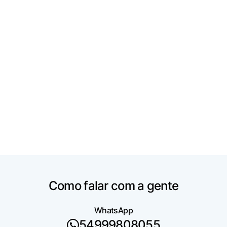
2 dorms.
1 vaga
Ver mais imóveis
Como falar com a gente
WhatsApp
54999808055