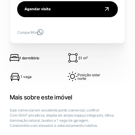
Agendar visita
Compartilhe
51 m²
1 dormitório
Posição solar
1 vaga
norte
Mais sobre este imóvel
Sala comercial em excelente ponto comercial, confira!
Com 50m² privativos, dispõe de amplo espaço integrado, ótima
iluminação natural, lavabo e 1 vaga de garagem.
Condomínio com elevador e estacionamento rotativo.