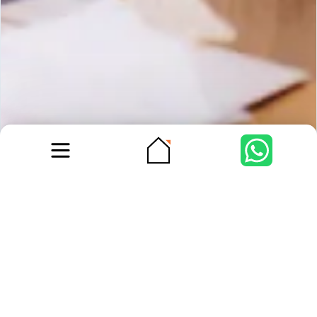
Tipo de imóvel
Casas, apartamentos...
Mais procurados
Preço
Escolha o preço
Apartamentos