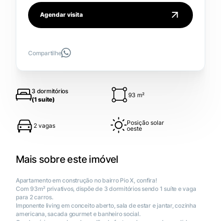
Agendar visita
Compartilhe
3 dormitórios
93 m²
(1 suíte)
Posição solar
2 vagas
oeste
Mais sobre este imóvel
Apartamento em construção no bairro Pio X, confira!
Com 93m² privativos, dispõe de 3 dormitórios sendo 1 suíte e vaga
para 2 carros.
Imponente living em conceito aberto, sala de estar e jantar, cozinha
americana, sacada gourmet e banheiro social.