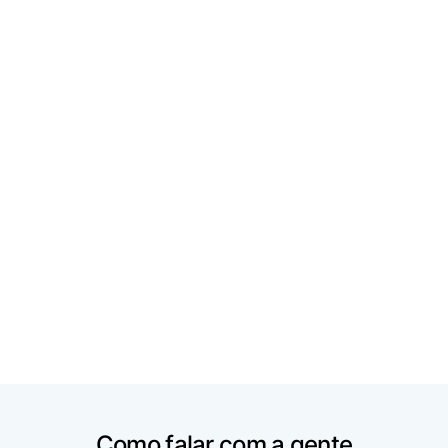
EXPOSIÇÃO
R$ 2.700.000
3 dorms. (3 suítes)
4 vagas
Ver mais imóveis
Como falar com a gente