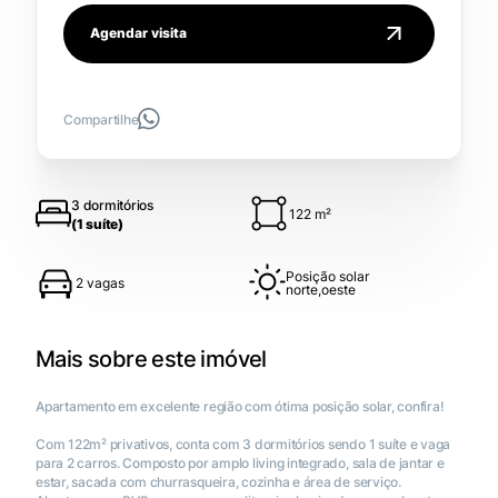
Agendar visita
Compartilhe
3 dormitórios
122 m²
(1 suíte)
Posição solar
2 vagas
norte,oeste
Mais sobre este imóvel
Apartamento em excelente região com ótima posição solar, confira!
Com 122m² privativos, conta com 3 dormitórios sendo 1 suíte e vaga
para 2 carros. Composto por amplo living integrado, sala de jantar e
estar, sacada com churrasqueira, cozinha e área de serviço.