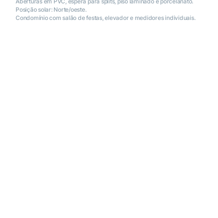
Aberturas em PVC, espera para splits, piso laminado e porcelanato.
Posição solar: Norte/oeste.
Condomínio com salão de festas, elevador e medidores individuais.
15420
APARTAMENTO COM 3 SUÍTES NO BAIRRO