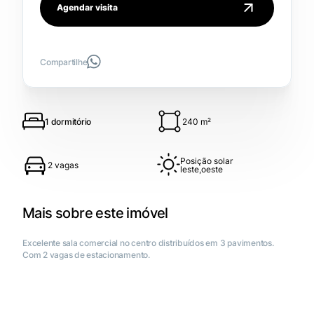
Agendar visita
Compartilhe
240 m²
1 dormitório
Posição solar
2 vagas
leste,oeste
Mais sobre este imóvel
Excelente sala comercial no centro distribuídos em 3 pavimentos.
Com 2 vagas de estacionamento.